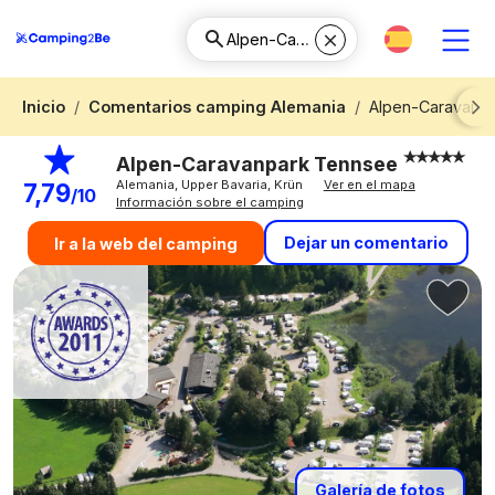
Inicio
Comentarios camping Alemania
Alpen-Caravanp
Next
Alpen-Caravanpark Tennsee
Alemania, Upper Bavaria, Krün
Ver en el mapa
7,79
/10
Información sobre el camping
Dejar un comentario
Ir a la web del camping
Galería de fotos