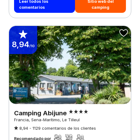
Leer todos los
Sitio web del
comentarios
camping
8,94
/10
Camping Abijune
Francia, Sena-Marítimo, Le Tilleul
8,94 -
1129 comentarios de los clientes
Recomendado por