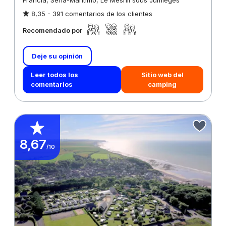
Francia, Sena-Marítimo, Le Mesnil sous Jumièges
8,35 -
391 comentarios de los clientes
Recomendado por
Deje su opinión
Leer todos los
Sitio web del
comentarios
camping
8,67
/10