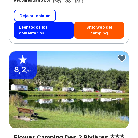
Deje su opinión
Leer todos los
Sitio web del
comentarios
camping
8,2
/10
Flower Camping Des 2 Rivières