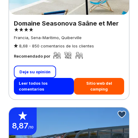
Domaine Seasonova Saâne et Mer
Francia, Sena-Marítimo, Quiberville
8,68 -
850 comentarios de los clientes
Recomendado por
Deje su opinión
Leer todos los
Sitio web del
comentarios
camping
8,87
/10