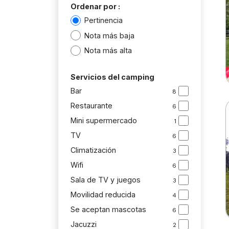
Ordenar por :
Pertinencia
Nota más baja
Nota más alta
Servicios del camping
Bar
8
Restaurante
6
Mini supermercado
1
TV
6
Climatización
3
Wifi
6
Sala de TV y juegos
3
Movilidad reducida
4
Se aceptan mascotas
6
Jacuzzi
2