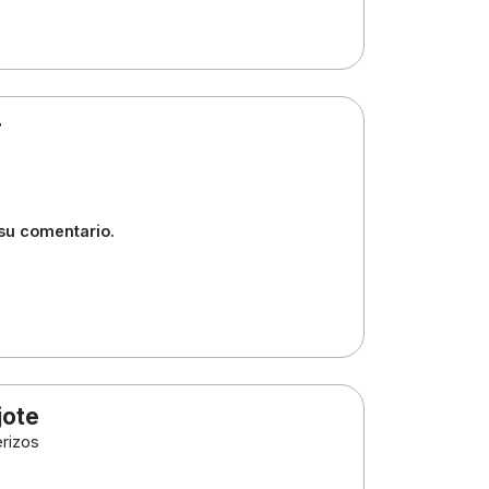
r
 su comentario.
jote
rizos