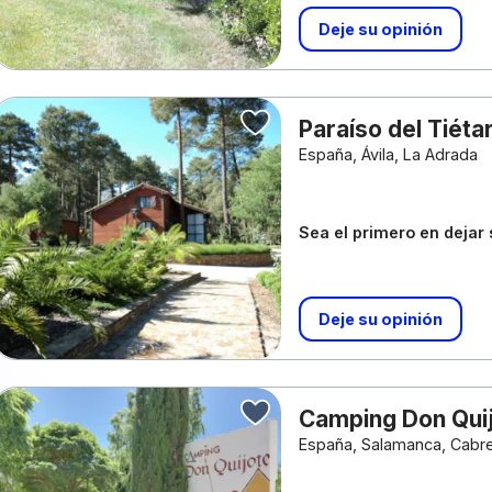
Deje su opinión
Paraíso del Tiéta
España, Ávila, La Adrada
Sea el primero en dejar
Deje su opinión
Camping Don Qui
España, Salamanca, Cabre