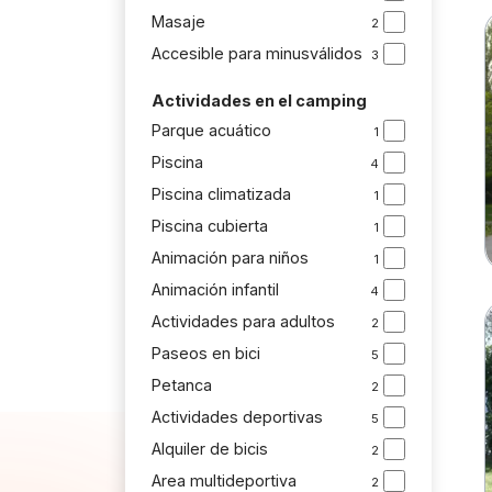
Masaje
2
Accesible para minusválidos
3
Actividades en el camping
Parque acuático
1
Piscina
4
Piscina climatizada
1
Piscina cubierta
1
Animación para niños
1
Animación infantil
4
Actividades para adultos
2
Paseos en bici
5
Petanca
2
Actividades deportivas
5
Alquiler de bicis
2
Area multideportiva
2