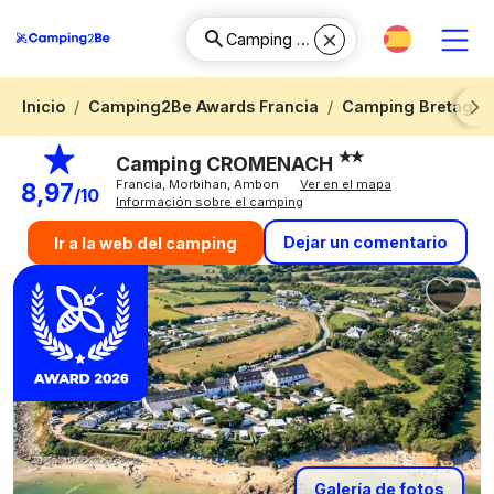
Inicio
Camping2Be Awards Francia
Camping Bretagne
Next
Camping CROMENACH
Francia, Morbihan, Ambon
Ver en el mapa
8,97
/10
Información sobre el camping
Dejar un comentario
Ir a la web del camping
Galería de fotos