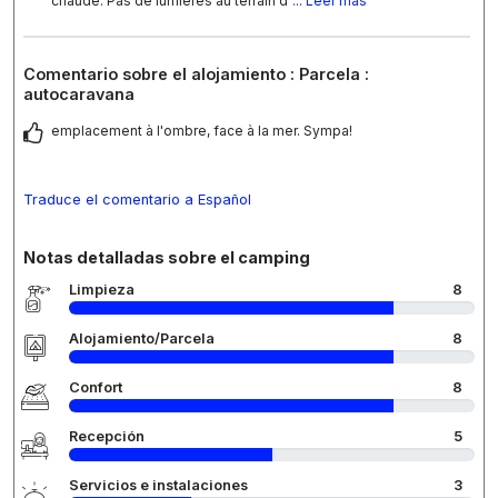
chaude. Pas de lumières au terrain d
... Leer más
Comentario sobre el alojamiento : Parcela :
autocaravana
emplacement à l'ombre, face à la mer. Sympa!
Traduce el comentario a Español
Notas detalladas sobre el camping
Limpieza
8
Alojamiento/Parcela
8
Confort
8
Recepción
5
Servicios e instalaciones
3