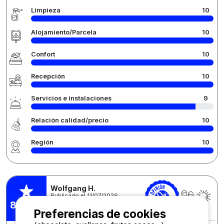
Limpieza
10
Alojamiento/Parcela
10
Confort
10
Recepción
10
Servicios e instalaciones
9
Relación calidad/precio
10
Región
10
Wolfgang H.
Publicado el 11/07/2026
Estancia : 01/07/2026 -
8,86
/10
08/07/2026
Preferencias de cookies