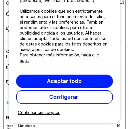
(chocolate, avellanas, frutos secos...)
Opiniones sobre el camping :
Utilizamos cookies que son estrictamente
Our pitch was direct at the seaside. It was amazing waking up
necesarias para el funcionamiento del sitio,
to this view. But the pitches are quit
... Leer más
el rendimiento y las preferencias. También
podemos utilizar cookies para ofrecer
The grass on the pitches was not very dense. It should be
resown when the summer is over.
publicidad dirigida a los usuarios. Al hacer
clic en aceptar todo, usted consiente el uso
de estas cookies para los fines descritos en
nuestra política de cookies.
Comentario sobre el alojamiento : Parcela : coche +
Para obtener más información, haga clic
tienda o caravana
aquí.
The view from the pitches was amazing and we were able to
choose where to stay.
Aceptar todo
The pitch was small and there were a lot of eathy patches in
the grass.
Configurar
Traduce el comentario a Español
Continuar sin aceptar
Notas detalladas sobre el camping
Limpieza
10