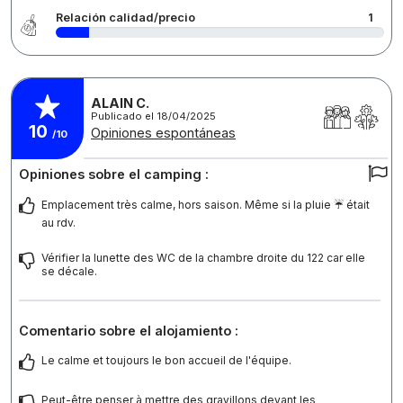
Relación calidad/precio
1
ALAIN C.
Publicado el 18/04/2025
10
Opiniones espontáneas
/10
Opiniones sobre el camping :
Emplacement très calme, hors saison. Même si la pluie ☔️ était
au rdv.
Vérifier la lunette des WC de la chambre droite du 122 car elle
se décale.
Comentario sobre el alojamiento :
Le calme et toujours le bon accueil de l'équipe.
Peut-être penser à mettre des gravillons devant les