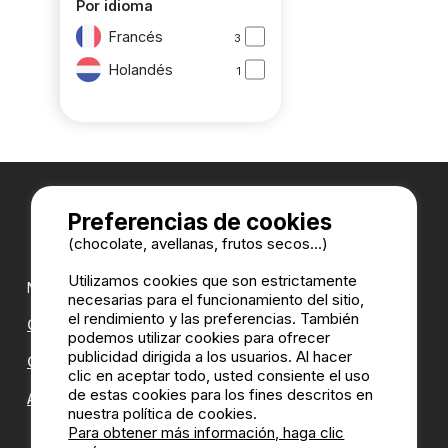
Por idioma
Francés
3
Holandés
1
Preferencias de cookies
(chocolate, avellanas, frutos secos...)
Utilizamos cookies que son estrictamente
Nuestros partners:
necesarias para el funcionamiento del sitio,
el rendimiento y las preferencias. También
CampingDirect
podemos utilizar cookies para ofrecer
publicidad dirigida a los usuarios. Al hacer
CampingStreetView
clic en aceptar todo, usted consiente el uso
de estas cookies para los fines descritos en
ANUARIO DE LOS CAMPINGS
nuestra política de cookies.
Para obtener más información, haga clic