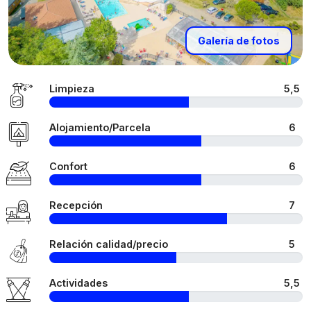
Galería de fotos
Limpieza
5,5
Alojamiento/Parcela
6
Confort
6
Recepción
7
Relación calidad/precio
5
Actividades
5,5