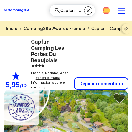
Inicio
Camping2Be Awards Francia
Capfun - Camping Le
Next
Capfun -
Camping Les
Portes Du
Beaujolais
Francia, Ródano, Anse
Ver en el mapa
Información sobre el
5,95
Dejar un comentario
/10
camping