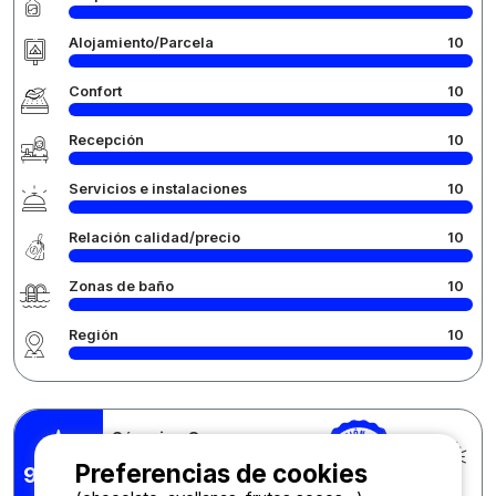
Alojamiento/Parcela
10
Confort
10
Recepción
10
Servicios e instalaciones
10
Relación calidad/precio
10
Zonas de baño
10
Región
10
Séverine Q.
Publicado el 21/07/2026
Preferencias de cookies
Estancia : 12/07/2026 -
9,75
/10
18/07/2026