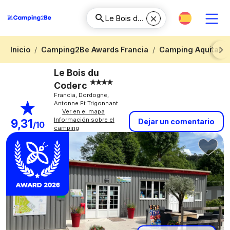
Inicio
Camping2Be Awards Francia
Camping Aquitania
Next
Le Bois du
Coderc
Francia, Dordogne,
Antonne Et Trigonnant
Ver en el mapa
Información sobre el
9,31
Dejar un comentario
/10
camping