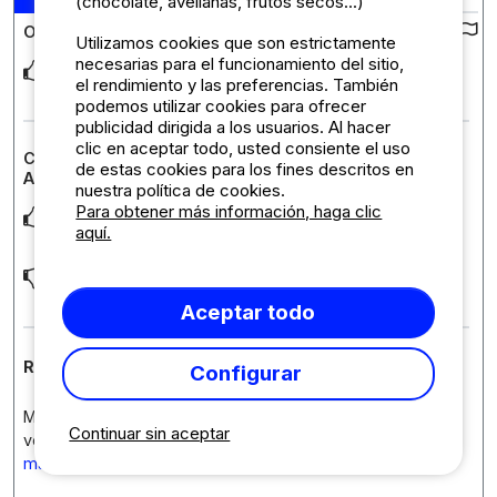
(chocolate, avellanas, frutos secos...)
Opiniones sobre el camping :
Utilizamos cookies que son estrictamente
necesarias para el funcionamiento del sitio,
le camping est bien ombragé, le personnel est charmant. Tout
el rendimiento y las preferencias. También
est bien conçu.
podemos utilizar cookies para ofrecer
publicidad dirigida a los usuarios. Al hacer
clic en aceptar todo, usted consiente el uso
Comentario sobre el alojamiento : Mobil-home SUPER
de estas cookies para los fines descritos en
ASTRIA A, (ENSOLEADO) Semana o Noches passadas
nuestra política de cookies.
Para obtener más información, haga clic
J'ai été surprise par la plutôt bonne isolation phonique du
aquí.
mobil home.
les accessoires de cuisine n'étaient pas idéaux (impossible
de couper du saucisson avec uniquement d
... Leer más
Aceptar todo
Respuesta del establecimiento
Configurar
Merci pour votre commentaire. Nous sommes ravis que
Continuar sin aceptar
votre séjour et notre camping vous ai plu. Nous
... Leer
más