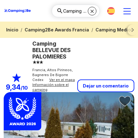
Inicio
Camping2Be Awards Francia
Camping Mediodía-
Next
Camping
BELLEVUE DES
PALOMIERES
Francia, Altos Pirineos,
Bagneres De Bigorre
Cedex
Ver en el mapa
Información sobre el
9,34
Dejar un comentario
/10
camping