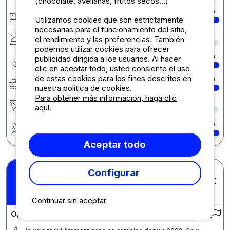
(chocolate, avellanas, frutos secos...)
Recepción
10
Utilizamos cookies que son estrictamente
necesarias para el funcionamiento del sitio,
Servicios e instalaciones
7
el rendimiento y las preferencias. También
podemos utilizar cookies para ofrecer
Relación calidad/precio
10
publicidad dirigida a los usuarios. Al hacer
clic en aceptar todo, usted consiente el uso
de estas cookies para los fines descritos en
Zonas de baño
10
nuestra política de cookies.
Para obtener más información, haga clic
Actividades
8
aquí.
Región
10
Aceptar todo
Configurar
Nadège B.
Publicado el 28/07/2025
Estancia : 19/07/2025 -
10
/10
26/07/2025
Continuar sin aceptar
Opiniones sobre el camping :