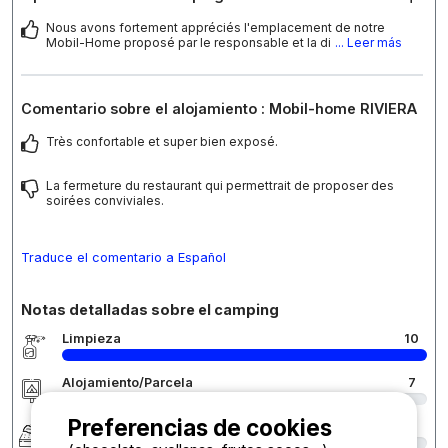
Nous avons fortement appréciés l'emplacement de notre
Mobil-Home proposé par le responsable et la di
... Leer más
Comentario sobre el alojamiento : Mobil-home RIVIERA
Très confortable et super bien exposé.
La fermeture du restaurant qui permettrait de proposer des
soirées conviviales.
Traduce el comentario a Español
Notas detalladas sobre el camping
Limpieza
10
Alojamiento/Parcela
7
Preferencias de cookies
Confort
8