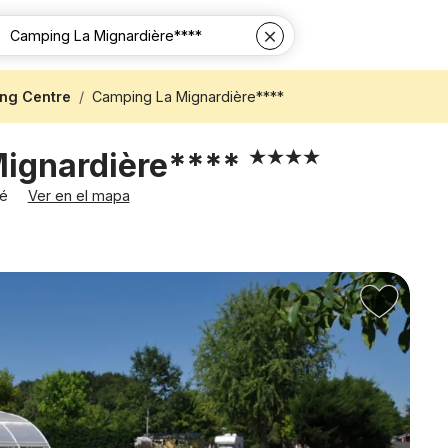
ng Centre
Camping La Mignardière****
ignardière****
ré
Ver en el mapa