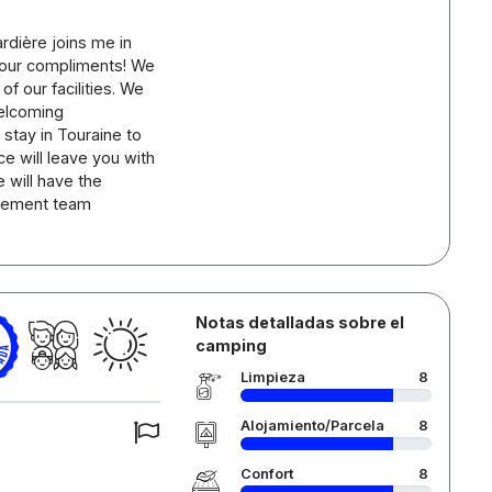
rdière joins me in
 your compliments! We
f our facilities. We
welcoming
stay in Touraine to
ce will leave you with
 will have the
agement team
Notas detalladas sobre el
camping
Limpieza
8
Alojamiento/Parcela
8
Confort
8