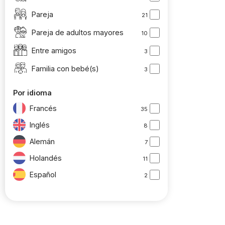
Pareja
21
Pareja de adultos mayores
10
Entre amigos
3
Familia con bebé(s)
3
Por idioma
Francés
35
Inglés
8
Alemán
7
Holandés
11
Español
2