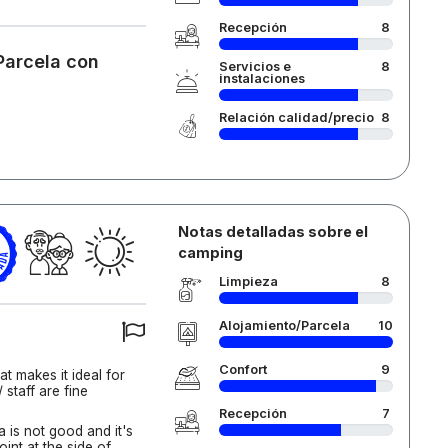
Recepción
8
Parcela con
Servicios e
8
instalaciones
Relación calidad/precio
8
Notas detalladas sobre el
camping
Limpieza
8
Alojamiento/Parcela
10
Confort
9
at makes it ideal for
staff are fine
Recepción
7
a is not good and it's
int at the side of