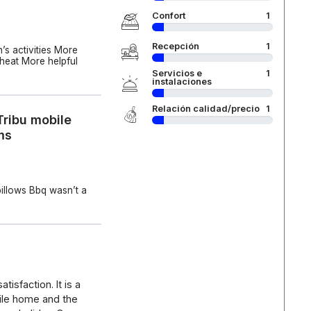
Confort
1
Recepción
1
’s activities More
 heat More helpful
Servicios e
1
instalaciones
Relación calidad/precio
1
Tribu mobile
ms
pillows Bbq wasn’t a
isfaction. It is a
bile home and the