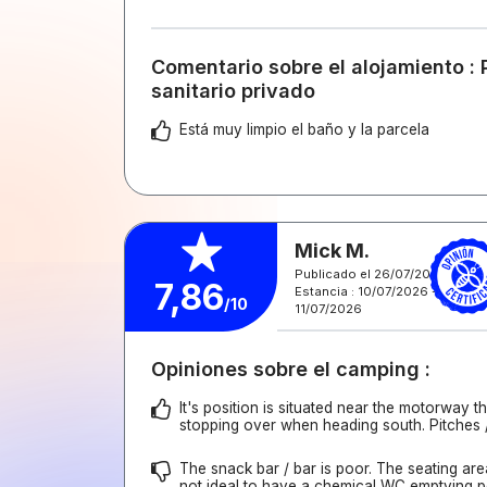
Comentario sobre el alojamiento : 
sanitario privado
Está muy limpio el baño y la parcela
Mick M.
Publicado el 26/07/2026
7,86
Estancia : 10/07/2026 -
/10
11/07/2026
Opiniones sobre el camping :
It's position is situated near the motorway th
stopping over when heading south. Pitches / 
The snack bar / bar is poor. The seating are
not ideal to have a chemical WC emptying po