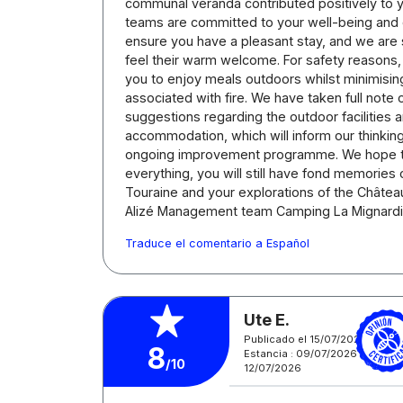
communal veranda contributed positively to y
teams are committed to your well-being and 
ensure you have a pleasant stay, and we are s
feel their warm welcome. For safety reasons
you to enjoy meals outdoors whilst minimising
associated with fire. We have taken full note o
suggestions regarding the outdoor facilities 
accommodation, which will inform our thinking
ongoing improvement programme. We hope t
everything, you will still have fond memories o
Touraine and your explorations of the Châteaux
Alizé Management team Camping La Mignard
Traduce el comentario a Español
Ute E.
Publicado el 15/07/2026
8
Estancia : 09/07/2026 -
/10
12/07/2026