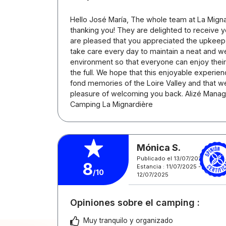
Hello José María, The whole team at La Migna
thanking you! They are delighted to receive
are pleased that you appreciated the upkeep o
take care every day to maintain a neat and 
environment so that everyone can enjoy their 
the full. We hope that this enjoyable experien
fond memories of the Loire Valley and that we
pleasure of welcoming you back. Alizé Man
Camping La Mignardière
Mónica S.
Publicado el 13/07/2025
8
Estancia : 11/07/2025 -
/10
12/07/2025
Opiniones sobre el camping :
Muy tranquilo y organizado