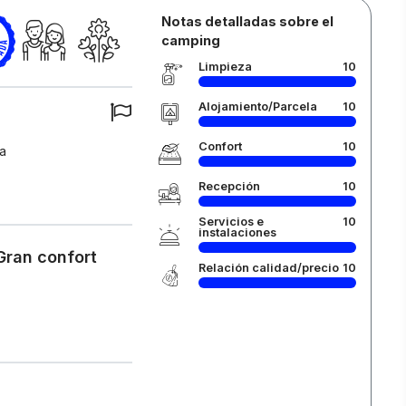
Notas detalladas sobre el
camping
Limpieza
10
Alojamiento/Parcela
10
Confort
10
da
Recepción
10
Servicios e
10
instalaciones
Gran confort
Relación calidad/precio
10