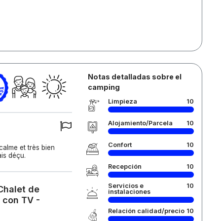
Notas detalladas sobre el
camping
Limpieza
10
Alojamiento/Parcela
10
Confort
10
alme et très bien
ais déçu.
Recepción
10
Servicios e
10
Chalet de
instalaciones
 con TV -
Relación calidad/precio
10