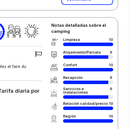
Notas detalladas sobre el
camping
Limpieza
10
Alojamiento/Parcela
9
Confort
10
ites et faire du
Recepción
9
Servicios e
9
arifa diaria por
instalaciones
Relación calidad/precio
10
Región
10