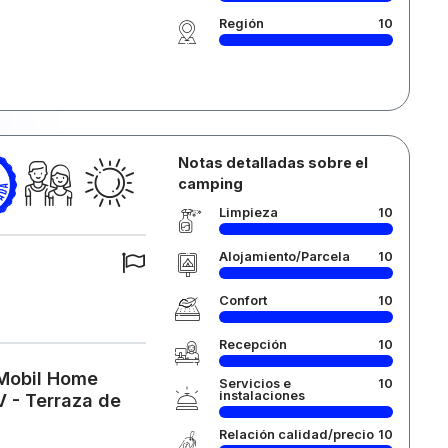
Región
10
Notas detalladas sobre el
camping
Limpieza
10
Alojamiento/Parcela
10
Confort
10
Recepción
10
 Mobil Home
Servicios e
10
instalaciones
V - Terraza de
Relación calidad/precio
10