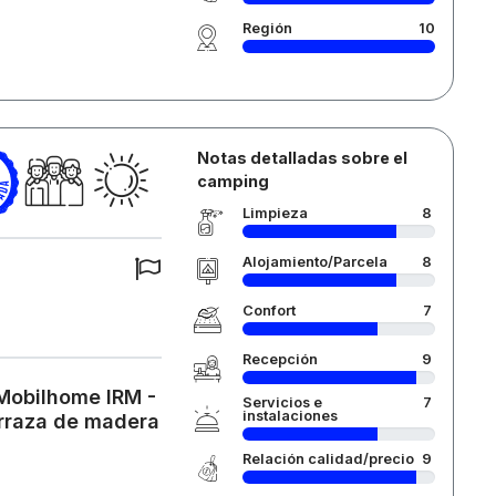
Región
10
Notas detalladas sobre el
camping
Limpieza
8
Alojamiento/Parcela
8
Confort
7
Recepción
9
 Mobilhome IRM -
Servicios e
7
instalaciones
erraza de madera
Relación calidad/precio
9