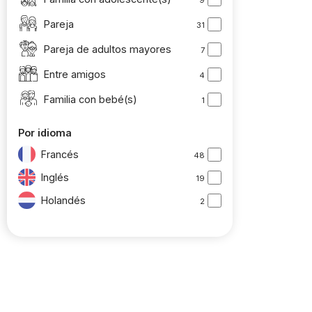
Pareja
31
Pareja de adultos mayores
7
Entre amigos
4
Familia con bebé(s)
1
Por idioma
Francés
48
Inglés
19
Holandés
2