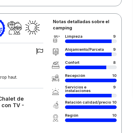
Notas detalladas sobre el
camping
Limpieza
9
Alojamiento/Parcela
9
Confort
8
Recepción
10
trop haut.
Servicios e
9
instalaciones
Chalet de
Relación calidad/precio
10
 con TV -
Región
10