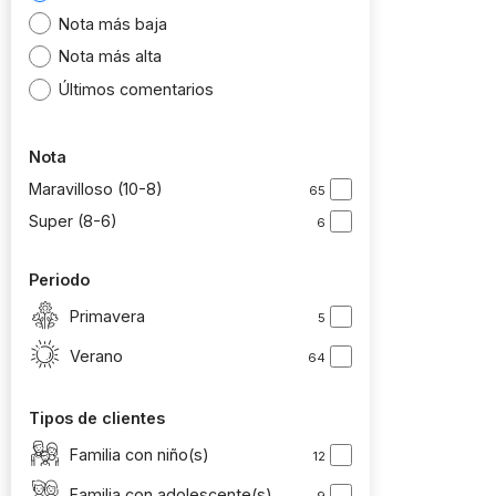
Nota más baja
Nota más alta
Últimos comentarios
Nota
Maravilloso (10-8)
65
Super (8-6)
6
Periodo
Primavera
5
Verano
64
Tipos de clientes
Familia con niño(s)
12
Familia con adolescente(s)
9