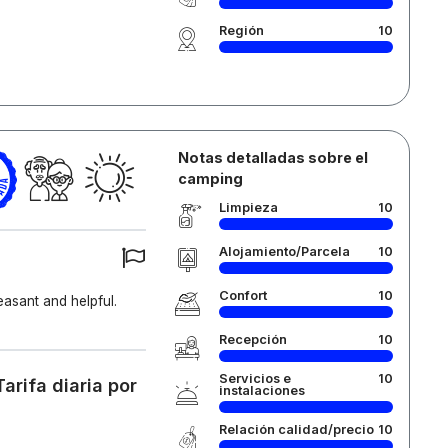
Región
10
Notas detalladas sobre el
camping
Limpieza
10
Alojamiento/Parcela
10
Confort
10
asant and helpful.
Recepción
10
Servicios e
10
arifa diaria por
instalaciones
Relación calidad/precio
10