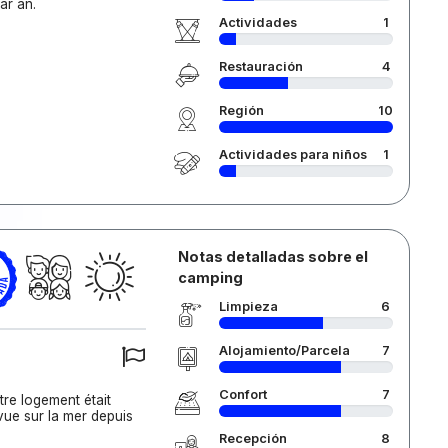
ar an.
Actividades
1
Restauración
4
Región
10
Actividades para niños
1
Notas detalladas sobre el
camping
Limpieza
6
Alojamiento/Parcela
7
Confort
7
tre logement était
 vue sur la mer depuis
Recepción
8