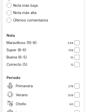
Nota más baja
Nota más alta
Últimos comentarios
Nota
Maravilloso (10-8)
548
Super (8-6)
108
Buena (6-5)
10
Correcto (5)
12
Periodo
Primavera
278
Verano
308
Otoño
60