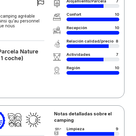
Alojamiento/Parcela
7
Confort
10
camping agréable
ainsi qu’au personnel
que nous
Recepción
10
Relación calidad/precio
8
Parcela Nature
Actividades
7
 1 coche)
Región
10
Notas detalladas sobre el
camping
Limpieza
9