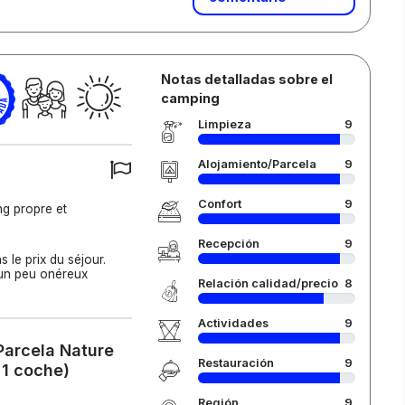
Notas detalladas sobre el
camping
Limpieza
9
Alojamiento/Parcela
9
Confort
9
g propre et
Recepción
9
s le prix du séjour.
 un peu onéreux
Relación calidad/precio
8
Actividades
9
Parcela Nature
Restauración
9
 1 coche)
Región
9