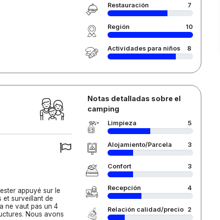
Restauración
7
Región
10
Actividades para niños
8
Notas detalladas sobre el
camping
Limpieza
5
Alojamiento/Parcela
3
Confort
3
Recepción
4
 rester appuyé sur le
et surveillant de
Ça ne vaut pas un 4
Relación calidad/precio
2
tructures. Nous avons