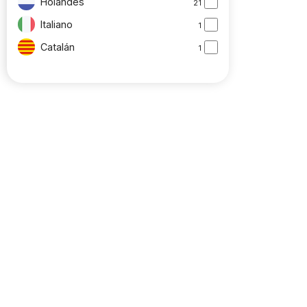
Holandés
21
Italiano
1
Catalán
1