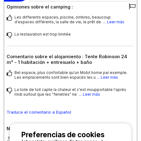
Opiniones sobre el camping :
Les differents espaces, piscine, ombres, beaucoup
d'espaces différents, la salle de vie, le prêt de
... Leer más
La restauration est trop limitée
Comentario sobre el alojamiento : Tente Robinson 24
m² - 1 habitación + entresuelo + baño
Bel espace, plus confortable qu'un Mobil home par exemple.
Les emplacements sont bien espacés les u
... Leer más
La toile de toit capte la chaleur et c'est insupportable l'après
midi surtout que les "fenetres" ne
... Leer más
Traduce el comentario a Español
Notas detalladas sobre el camping
Preferencias de cookies
Limpieza
9