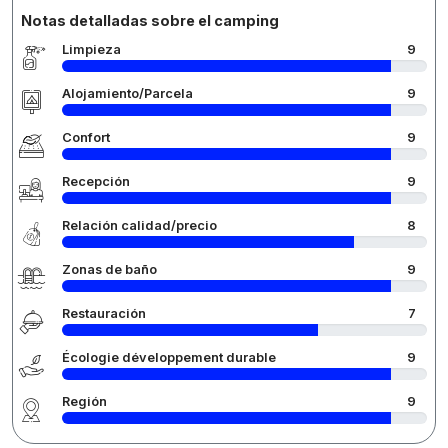
Notas detalladas sobre el camping
Limpieza
9
Alojamiento/Parcela
9
Confort
9
Recepción
9
Relación calidad/precio
8
Zonas de baño
9
Restauración
7
Écologie développement durable
9
Región
9