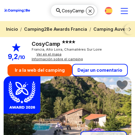
Inicio
Camping2Be Awards Francia
Camping Auvernia
Next
CosyCamp
Francia, Alto Loira, Chamalières Sur Loire
Ver en el mapa
9,2
/10
Información sobre el camping
Dejar un comentario
Ir a la web del camping