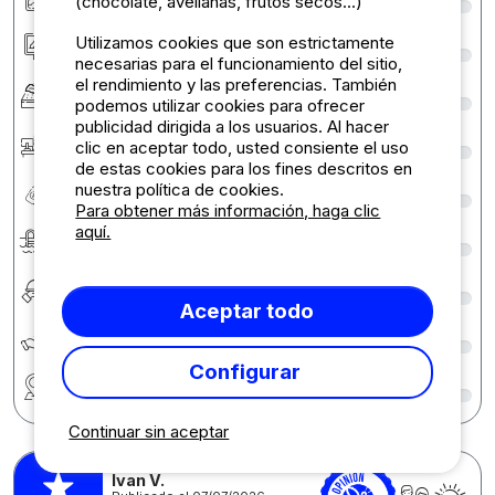
(chocolate, avellanas, frutos secos...)
Alojamiento/Parcela
9
Utilizamos cookies que son estrictamente
necesarias para el funcionamiento del sitio,
el rendimiento y las preferencias. También
Confort
9
podemos utilizar cookies para ofrecer
publicidad dirigida a los usuarios. Al hacer
Recepción
7
clic en aceptar todo, usted consiente el uso
de estas cookies para los fines descritos en
Relación calidad/precio
9
nuestra política de cookies.
Para obtener más información, haga clic
aquí.
Zonas de baño
9
Restauración
4
Aceptar todo
Écologie développement durable
9
Configurar
Región
9
Continuar sin aceptar
Ivan V.