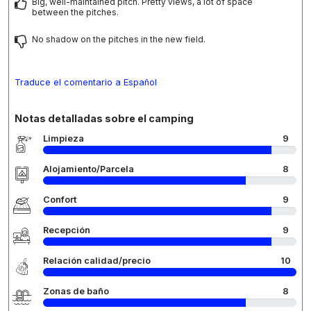
Big, well-maintained pitch. Pretty views, a lot of space
between the pitches.
No shadow on the pitches in the new field.
Traduce el comentario a Español
Notas detalladas sobre el camping
Limpieza
9
Alojamiento/Parcela
8
Confort
9
Recepción
9
Relación calidad/precio
10
Zonas de baño
8