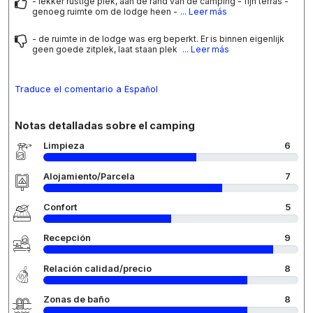
- lekker rustige plek, aan de rand van de camping - fijn terras -
genoeg ruimte om de lodge heen -
... Leer más
- de ruimte in de lodge was erg beperkt. Er is binnen eigenlijk
geen goede zitplek, laat staan plek
... Leer más
Traduce el comentario a Español
Notas detalladas sobre el camping
Limpieza
6
Alojamiento/Parcela
7
Confort
5
Recepción
9
Relación calidad/precio
8
Zonas de baño
8