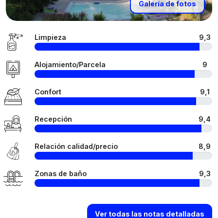
Galería de fotos
Limpieza
9,3
Alojamiento/Parcela
9
Confort
9,1
Recepción
9,4
Relación calidad/precio
8,9
Zonas de baño
9,3
Ver todas las notas detalladas