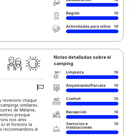
Región
10
Actividades para niños
10
Notas detalladas sobre el
camping
Limpieza
10
Alojamiento/Parcela
10
Confort
10
 y revenons chaque
campings similaires.
ourires de Mélanie,
Recepción
10
 sentons presque
vons nos amis
Servicios e
10
ci et formons la
instalaciones
ous recommandons le