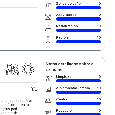
Zonas de baño
10
Actividades
10
Restauración
10
Región
10
Notas detalladas sobre el
camping
Limpieza
10
Alojamiento/Parcela
10
Confort
10
tenu, sanitaires très
 gonflable , terrain
e plus petit
Recepción
10
vec plaisir