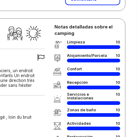
Notas detalladas sobre el
camping
Limpieza
10
Alojamiento/Parcela
10
Confort
10
nciers, un endroit
enfants Un endroit
une direction très
Recepción
10
der sans hésiter
Servicios e
10
instalaciones
Zonas de baño
10
é , loin du bruit
Actividades
10
Restauración
10