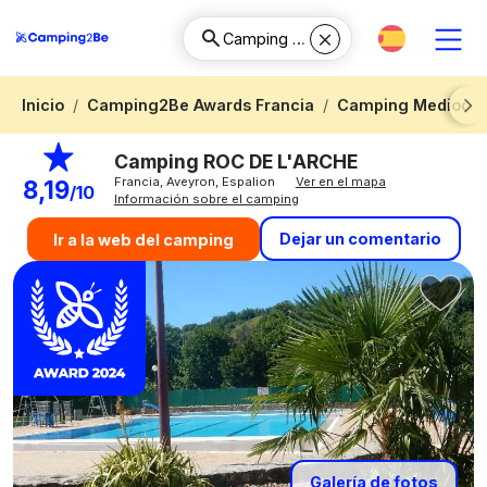
Inicio
Camping2Be Awards Francia
Camping Mediodía-
Next
Camping ROC DE L'ARCHE
Francia, Aveyron, Espalion
Ver en el mapa
8,19
/10
Información sobre el camping
Dejar un comentario
Ir a la web del camping
Galería de fotos