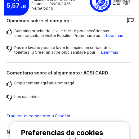
Estancia : 02/06/2026 -
5,57
/10
04/06/2026
Opiniones sobre el camping :
Camping proche de la ville facilité pour accéder aux
commerçants et visiter Espalion Promenade au
... Leer más
Pas de lavabo pour se laver les mains en sortant des
toilettes…! Créer un autre bloc sanitaire pour
... Leer más
Comentario sobre el alojamiento : ACSI CARD
Emplacement agréable ombragé
Les sanitaires
Traduce el comentario a Español
Preferencias de cookies
Notas detalladas sobre el camping