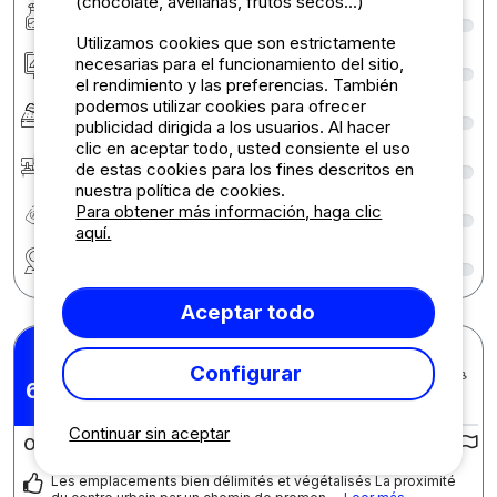
(chocolate, avellanas, frutos secos...)
Limpieza
3
Utilizamos cookies que son estrictamente
Alojamiento/Parcela
8
necesarias para el funcionamiento del sitio,
el rendimiento y las preferencias. También
podemos utilizar cookies para ofrecer
Confort
4
publicidad dirigida a los usuarios. Al hacer
clic en aceptar todo, usted consiente el uso
Recepción
5
de estas cookies para los fines descritos en
nuestra política de cookies.
Relación calidad/precio
5
Para obtener más información, haga clic
aquí.
Región
9
Aceptar todo
Bruno L.
Configurar
Publicado el 05/06/2026
Estancia : 02/06/2026 -
6,71
/10
04/06/2026
Continuar sin aceptar
Opiniones sobre el camping :
Les emplacements bien délimités et végétalisés La proximité