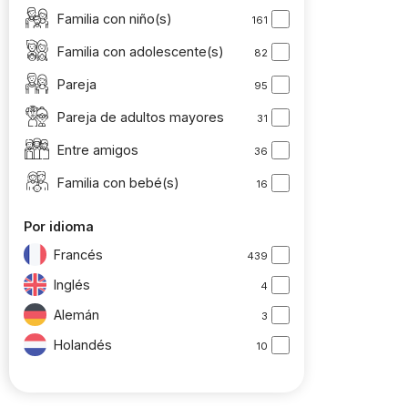
Familia con niño(s)
161
Familia con adolescente(s)
82
Pareja
95
Pareja de adultos mayores
31
Entre amigos
36
Familia con bebé(s)
16
Por idioma
Francés
439
Inglés
4
Alemán
3
Holandés
10