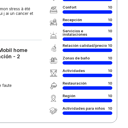
Confort
10
 mon stress à été
i j ai un cancer et
Recepción
10
Servicios e
10
instalaciones
Relación calidad/precio
10
 Mobil home
ción - 2
Zonas de baño
10
Actividades
10
Restauración
10
e faute
Región
10
Actividades para niños
10