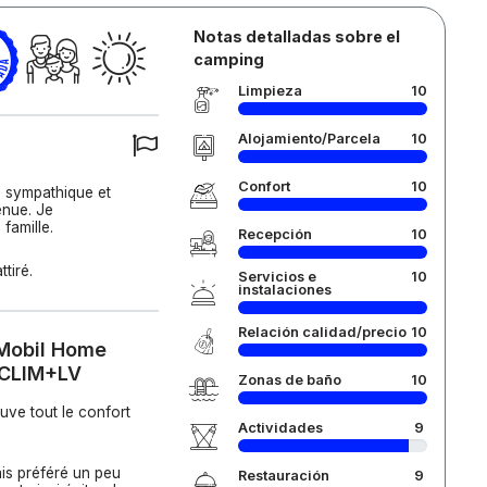
Notas detalladas sobre el
camping
Limpieza
10
Alojamiento/Parcela
10
Confort
10
e sympathique et
enue. Je
famille.
Recepción
10
tiré.
Servicios e
10
instalaciones
Relación calidad/precio
10
 Mobil Home
+CLIM+LV
Zonas de baño
10
ve tout le confort
Actividades
9
rais préféré un peu
Restauración
9