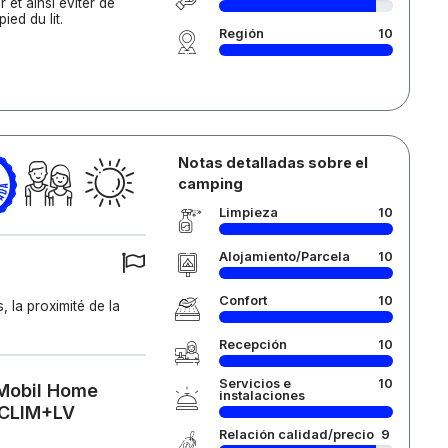
r et ainsi éviter de
ied du lit.
Región
10
Notas detalladas sobre el
camping
Limpieza
10
Alojamiento/Parcela
10
Confort
10
, la proximité de la
Recepción
10
Servicios e
10
 Mobil Home
instalaciones
+CLIM+LV
Relación calidad/precio
9