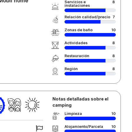
 Mobil home
Servicios e
8
instalaciones
Relación calidad/precio
7
Zonas de baño
10
Actividades
8
Restauración
8
Región
8
Notas detalladas sobre el
camping
Limpieza
10
Alojamiento/Parcela
10