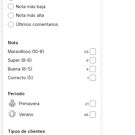
Nota más baja
Nota más alta
Últimos comentarios
Nota
Maravilloso (10-8)
59
Super (8-6)
9
Buena (6-5)
4
Correcto (5)
1
Periodo
Primavera
21
Verano
48
Tipos de clientes