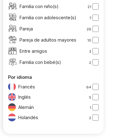
Familia con niño(s)
21
Familia con adolescente(s)
7
Pareja
26
Pareja de adultos mayores
10
Entre amigos
3
Familia con bebé(s)
2
Por idioma
Francés
64
Inglés
5
Alemán
1
Holandés
2