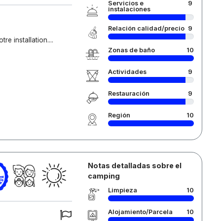
Servicios e
9
instalaciones
Relación calidad/precio
9
 installation....
Zonas de baño
10
Actividades
9
Restauración
9
Región
10
Notas detalladas sobre el
camping
Limpieza
10
Alojamiento/Parcela
10