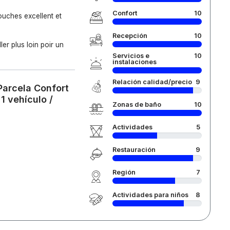
Confort
10
douches excellent et
Recepción
10
ler plus loin poir un
Servicios e
10
instalaciones
Relación calidad/precio
9
Parcela Confort
1 vehículo /
Zonas de baño
10
Actividades
5
Restauración
9
Región
7
Actividades para niños
8