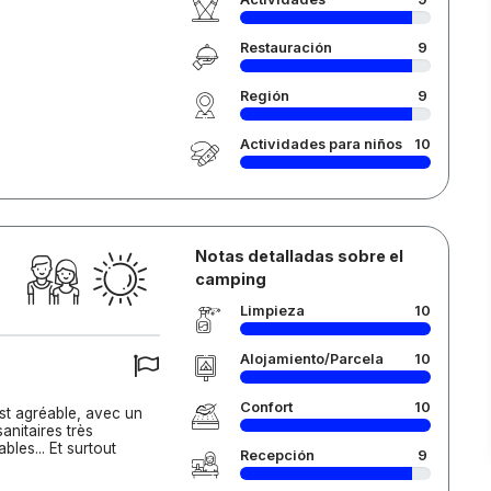
Restauración
9
Región
9
Actividades para niños
10
Notas detalladas sobre el
camping
Limpieza
10
Alojamiento/Parcela
10
Confort
10
st agréable, avec un
anitaires très
bles... Et surtout
Recepción
9