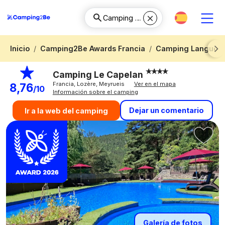
Inicio
Camping2Be Awards Francia
Camping Languedo
Next
Camping Le Capelan
Francia, Lozère, Meyrueis
Ver en el mapa
8,76
/10
Información sobre el camping
Dejar un comentario
Ir a la web del camping
Galería de fotos