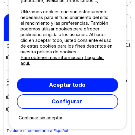
(chocolate, avellanas, frutos secos...)
Utilizamos cookies que son estrictamente
necesarias para el funcionamiento del sitio,
Christophe M.
el rendimiento y las preferencias. También
Publicado el 15/07/2026
podemos utilizar cookies para ofrecer
Estancia : 06/07/2026 -
9
/10
publicidad dirigida a los usuarios. Al hacer
10/07/2026
clic en aceptar todo, usted consiente el uso
de estas cookies para los fines descritos en
Opiniones sobre el camping :
nuestra política de cookies.
Camping calme, piscine agréable, personnel du camping
Para obtener más información, haga clic
sympathique Bien ombragé
aquí.
Comentario sobre el alojamiento : Mobilhome Louisiane
Aceptar todo
Flores (2 Habitaciones)
Reste frais jusqu'en début d'après-midi
Configurar
Zone pour garer la voiture un peu juste Matelas couchage pas
tres confortable
Continuar sin aceptar
Traduce el comentario a Español