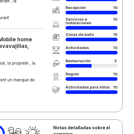
rale , la
Recepción
10
urant
Servicios e
10
instalaciones
Zonas de baño
10
 Mobile home
avavajillas,
Actividades
10
Restauración
5
é, la propreté , la
Región
10
mment un manque de
Actividades para niños
10
Notas detalladas sobre el
camping