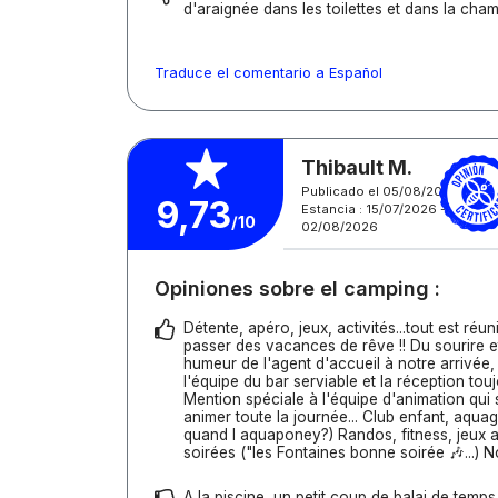
d'araignée dans les toilettes et dans la cha
Traduce el comentario a Español
Thibault M.
Publicado el 05/08/2026
9,73
Estancia : 15/07/2026 -
/10
02/08/2026
Opiniones sobre el camping :
Détente, apéro, jeux, activités...tout est réu
passer des vacances de rêve !! Du sourire e
humeur de l'agent d'accueil à notre arrivée,
l'équipe du bar serviable et la réception touj
Mention spéciale à l'équipe d'animation qu
animer toute la journée... Club enfant, aqu
quand l aquaponey?) Randos, fitness, jeux a
soirées ("les Fontaines bonne soirée 🎶...) 
A la piscine, un petit coup de balai de temp