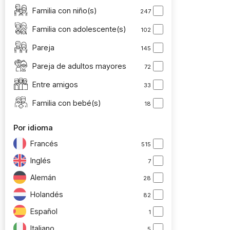
Familia con niño(s)
247
Familia con adolescente(s)
102
Pareja
145
Pareja de adultos mayores
72
Entre amigos
33
Familia con bebé(s)
18
Por idioma
Francés
515
Inglés
7
Alemán
28
Holandés
82
Español
1
Italiano
5