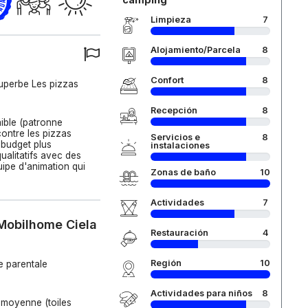
Limpieza
7
Alojamiento/Parcela
8
Confort
8
superbe Les pizzas
Recepción
8
aible (patronne
contre les pizzas
Servicios e
8
 budget plus
instalaciones
alitatifs avec des
uipe d'animation qui
Zonas de baño
10
Actividades
7
 Mobilhome Ciela
Restauración
4
Región
10
e parentale
Actividades para niños
8
 moyenne (toiles