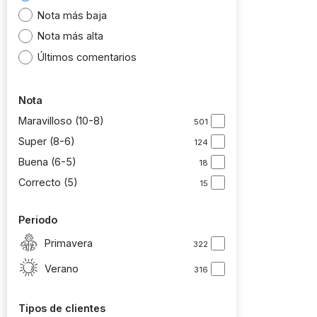
Nota más baja
Nota más alta
Últimos comentarios
Nota
Maravilloso (10-8)
501
Super (8-6)
124
Buena (6-5)
18
Correcto (5)
15
Periodo
Primavera
322
Verano
316
Tipos de clientes