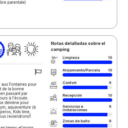
mbre parentale)
Notas detalladas sobre el
camping
Limpieza
10
Alojamiento/Parcela
10
Confort
9
ni aux Fontaines pour
t de la bonne
 en passant par
Recepción
10
ours à l'écoute.
i se démène pour
Servicios e
9
agym, aquaventure (à
instalaciones
peros, Kids time,
Nous reviendrons!!
Zonas de baño
9
s en temps et’moins