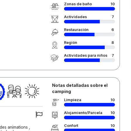
Zonas de baño
10
Actividades
7
Restauración
6
Región
8
Actividades para niños
7
Notas detalladas sobre el
camping
Limpieza
10
Alojamiento/Parcela
10
Confort
10
 des animations ,