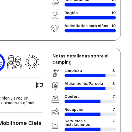
Región
10
Actividades para niños
10
Notas detalladas sobre el
camping
Limpieza
8
Alojamiento/Parcela
8
Confort
7
r bien , avec un
animateurs génial
Recepción
7
Servicios e
7
 Mobilhome Ciela
instalaciones