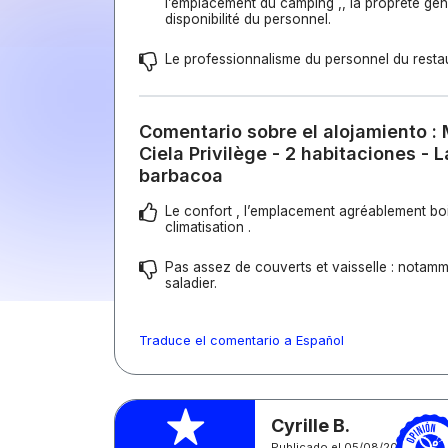
l’emplacement du camping ,, la propreté géné
disponibilité du personnel.
Le professionnalisme du personnel du resta
Comentario sobre el alojamiento :
Ciela Privilège - 2 habitaciones - L
barbacoa
Le confort , l’emplacement agréablement bois
climatisation .
Pas assez de couverts et vaisselle : nota
saladier.
Traduce el comentario a Español
Cyrille B.
Publicado el 05/08/2026