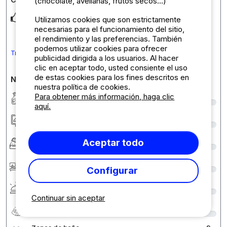
(chocolate, avellanas, frutos secos...)
La propriétaire nous a dépanné en nous offrant un
Utilizamos cookies que son estrictamente
hébergement en caravane L’accueil a été parfait
necesarias para el funcionamiento del sitio,
el rendimiento y las preferencias. También
podemos utilizar cookies para ofrecer
Traduce el comentario a Español
publicidad dirigida a los usuarios. Al hacer
clic en aceptar todo, usted consiente el uso
de estas cookies para los fines descritos en
Notas detalladas sobre el camping
nuestra política de cookies.
Limpieza
9
Para obtener más información, haga clic
aquí.
Alojamiento/Parcela
9
Confort
9
Aceptar todo
Recepción
9
Configurar
Servicios e instalaciones
7
Continuar sin aceptar
Relación calidad/precio
8