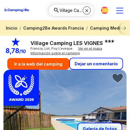
Inicio
Camping2Be Awards Francia
Camping Mediodía-
Next
Village Camping LES VIGNES
Francia, Lot, Puy L'eveque
Ver en el mapa
8,78
/10
Información sobre el camping
Dejar un comentario
Ir a la web del camping
Galería de fotos