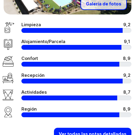
Galería de fotos
Limpieza
9,2
Alojamiento/Parcela
9,1
Confort
8,9
Recepción
9,2
Actividades
8,7
Región
8,9
Ver todas las notas detalladas