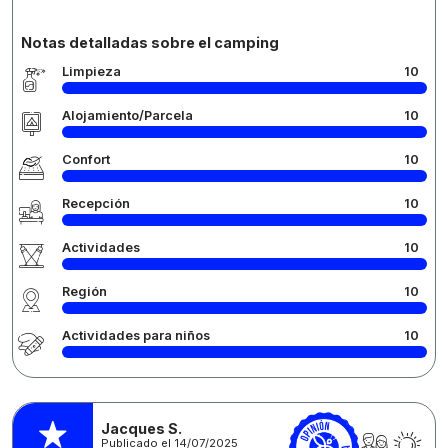
Notas detalladas sobre el camping
Limpieza
10
Alojamiento/Parcela
10
Confort
10
Recepción
10
Actividades
10
Región
10
Actividades para niños
10
Jacques S.
Publicado el 14/07/2025