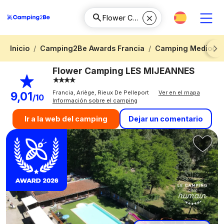
Inicio
Camping2Be Awards Francia
Camping Mediodía-
Next
Flower Camping LES MIJEANNES
Francia, Ariège, Rieux De Pelleport
Ver en el mapa
9,01
/10
Información sobre el camping
Dejar un comentario
Ir a la web del camping