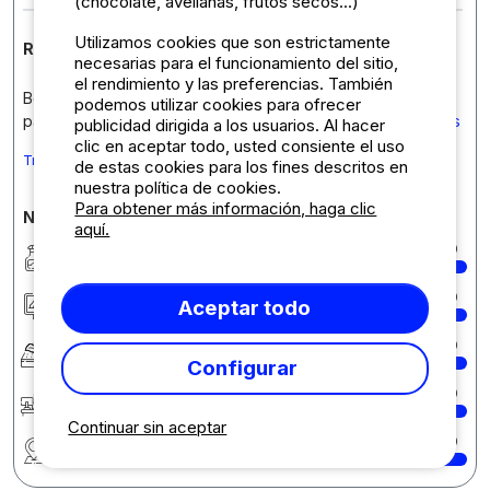
(chocolate, avellanas, frutos secos...)
Utilizamos cookies que son estrictamente
Respuesta del establecimiento
necesarias para el funcionamiento del sitio,
el rendimiento y las preferencias. También
Bonjour, nous sommes ravis que votre séjour s'est bien
podemos utilizar cookies para ofrecer
passé. Nous essaierons de faire au mieux pour
... Leer más
publicidad dirigida a los usuarios. Al hacer
clic en aceptar todo, usted consiente el uso
Traduce el comentario a Español
de estas cookies para los fines descritos en
nuestra política de cookies.
Para obtener más información, haga clic
Notas detalladas sobre el camping
aquí.
Limpieza
10
Alojamiento/Parcela
10
Aceptar todo
Confort
10
Configurar
Recepción
10
Continuar sin aceptar
Región
10