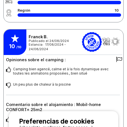
Región
10
Franck B.
Publicado el 24/08/2024
Estancia : 17/08/2024 -
10
/10
24/08/2024
Opiniones sobre el camping :
Camping bien agencé, calme et à la fois dynamique avec
toutes les animations proposées., bien situé
Un peu plus de chaleur à la piscine
Comentario sobre el alojamiento : Mobil-home
CONFORT+ 25m2
Emplacement bien d ellimite et spacieux
Preferencias de cookies