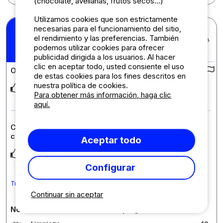
(chocolate, avellanas, frutos secos...)
Utilizamos cookies que son estrictamente
necesarias para el funcionamiento del sitio,
Andre P.
el rendimiento y las preferencias. También
Publicado el 23/06/2026
Estancia : 13/06/2026 -
10
podemos utilizar cookies para ofrecer
/10
20/06/2026
publicidad dirigida a los usuarios. Al hacer
clic en aceptar todo, usted consiente el uso
Opiniones sobre el camping :
de estas cookies para los fines descritos en
nuestra política de cookies.
Nous avons passé un séjour formidable dans ce camping. La
Para obtener más información, haga clic
piscine est très agréable, parfaitement e
... Leer más
aquí.
Comentario sobre el alojamiento : Mobil-home
climatizado
Aceptar todo
Mobil home très propre .parfais pour 2 personnes
Configurar
Traduce el comentario a Español
Continuar sin aceptar
Notas detalladas sobre el camping