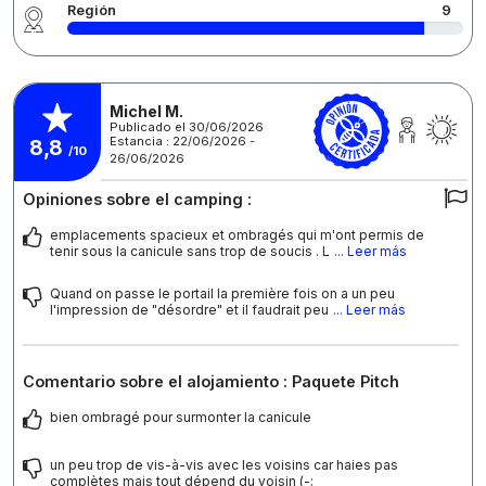
Región
9
Michel M.
Publicado el 30/06/2026
Estancia : 22/06/2026 -
8,8
/10
26/06/2026
Opiniones sobre el camping :
emplacements spacieux et ombragés qui m'ont permis de
tenir sous la canicule sans trop de soucis . L
... Leer más
Quand on passe le portail la première fois on a un peu
l'impression de "désordre" et il faudrait peu
... Leer más
Comentario sobre el alojamiento : Paquete Pitch
bien ombragé pour surmonter la canicule
un peu trop de vis-à-vis avec les voisins car haies pas
complètes mais tout dépend du voisin (-;