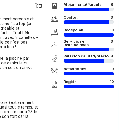
Alojamiento/Parcela
9
Confort
9
aiment agréable et
scine " au top (un
agréable et
Recepción
10
fants ! Tout bête
ant avec 2 canettes +
Servicios e
9
le ce n'est pas
instalaciones
rci bcp !
Relación calidad/precio
8
de la piscine par
s de canicule ou
 en soit on arrive
Actividades
10
Región
10
zone ) est vraiment
asi tout le temps, et
t correcte car a 23 le
 son fort car la