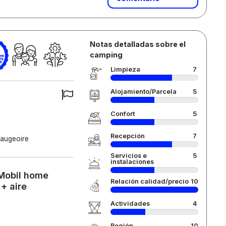
Notas detalladas sobre el
camping
Limpieza
7
Alojamiento/Parcela
5
Confort
5
Recepción
7
taugeoire
Servicios e
5
instalaciones
 Mobil home
Relación calidad/precio
10
 + aire
Actividades
4
Región
10