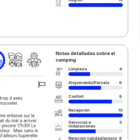
Notas detalladas sobre el
camping
Limpieza
4
Alojamiento/Parcela
6
Confort
8
trop d axes
enouveler.
Recepción
10
ome entasse sur le
it du mal a arriver.
Servicios e
5
 piscine 17h30! Le
instalaciones
teur . Mais sans le
 d'ailleurs.Supérette
Relación calidad/precio
8