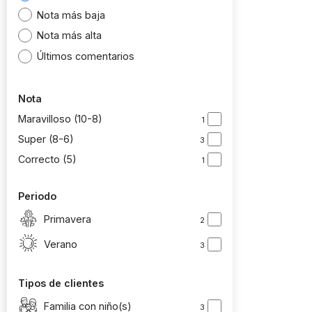
Nota más baja
Nota más alta
Últimos comentarios
Nota
Maravilloso (10-8)
1
Super (8-6)
3
Correcto (5)
1
Periodo
Primavera
2
Verano
3
Tipos de clientes
Familia con niño(s)
3