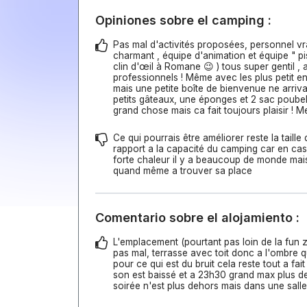
Opiniones sobre el camping :
Pas mal d'activités proposées, personnel vr
charmant , équipe d'animation et équipe " pi
clin d'œil à Romane 😉 ) tous super gentil , 
professionnels ! Même avec les plus petit en
mais une petite boîte de bienvenue ne arriv
petits gâteaux, une éponges et 2 sac poubel
grand chose mais ca fait toujours plaisir ! Me
Ce qui pourrais être améliorer reste la taille 
rapport a la capacité du camping car en ca
forte chaleur il y a beaucoup de monde mais
quand même a trouver sa place
Comentario sobre el alojamiento :
L'emplacement (pourtant pas loin de la fun 
pas mal, terrasse avec toit donc a l'ombre qu
pour ce qui est du bruit cela reste tout a fai
son est baissé et a 23h30 grand max plus de
soirée n'est plus dehors mais dans une salle