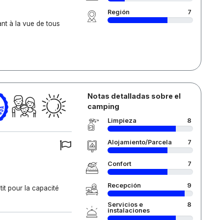
Región
7
nt à la vue de tous
Notas detalladas sobre el
camping
Limpieza
8
Alojamiento/Parcela
7
Confort
7
Recepción
9
it pour la capacité
Servicios e
8
instalaciones