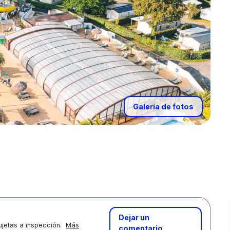
Galería de fotos
Dejar un
jetas a inspección.
Más
comentario