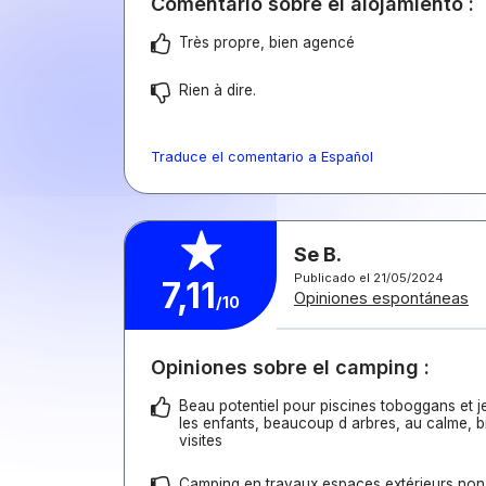
Comentario sobre el alojamiento :
Très propre, bien agencé
Rien à dire.
Traduce el comentario a Español
Se B.
Publicado el 21/05/2024
7,11
Opiniones espontáneas
/10
Opiniones sobre el camping :
Beau potentiel pour piscines toboggans et j
les enfants, beaucoup d arbres, au calme, bi
visites
Camping en travaux espaces extérieurs non f