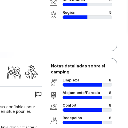
Región
5
Notas detalladas sobre el
camping
Limpieza
8
Alojamiento/Parcela
8
Confort
8
eux gonflables pour
en situé pour les
Recepción
8
inis donc 1 tracteur