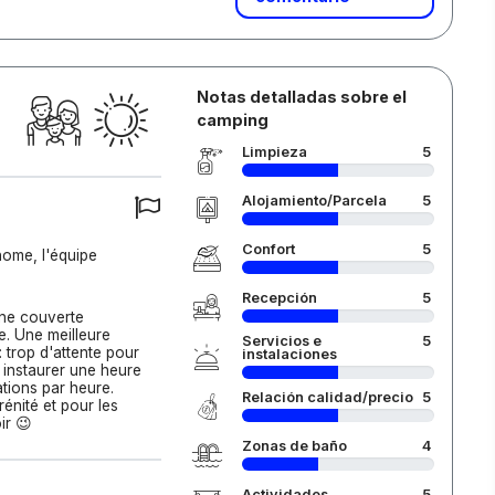
Notas detalladas sobre el
camping
Limpieza
5
Alojamiento/Parcela
5
Confort
5
home, l'équipe
Recepción
5
ine couverte
e. Une meilleure
Servicios e
5
: trop d'attente pour
instalaciones
e instaurer une heure
tions par heure.
Relación calidad/precio
5
rénité et pour les
ir 😉
Zonas de baño
4
Actividades
5