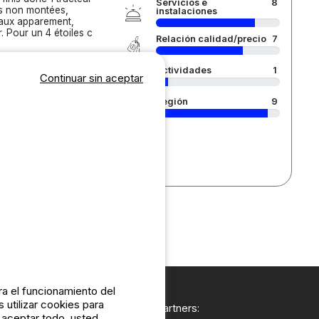
Servicios e
8
ses non montées,
instalaciones
uyaux apparement,
. Pour un 4 étoiles c
Relación calidad/precio
7
Actividades
1
Continuar sin aceptar
Región
9
a el funcionamiento del
 utilizar cookies para
Nuestros partners:
n aceptar todo, usted