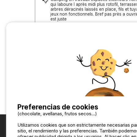
qui laboure l après midi plus rotofil, terras
arbres déracinés laissés en place, fils et t
jeux non fonctionnels. Bref pas près a ouvrir
est juste
Comentario sobre el alojamiento :
Très bien equipé
Traduce el comentario a Español
Preferencias de cookies
(chocolate, avellanas, frutos secos...)
Utilizamos cookies que son estrictamente necesarias par
sitio, el rendimiento y las preferencias. También podemos
ofrecer publicidad dirigida a los usuarios. Al hacer clic e