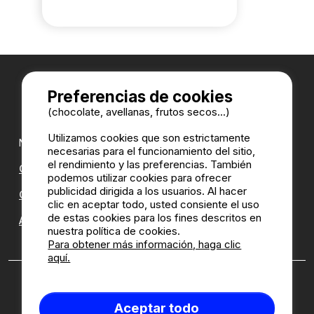
Preferencias de cookies
(chocolate, avellanas, frutos secos...)
Utilizamos cookies que son estrictamente
Nuestros partners:
necesarias para el funcionamiento del sitio,
el rendimiento y las preferencias. También
CampingDirect
podemos utilizar cookies para ofrecer
publicidad dirigida a los usuarios. Al hacer
CampingStreetView
clic en aceptar todo, usted consiente el uso
de estas cookies para los fines descritos en
ANUARIO DE LOS CAMPINGS
nuestra política de cookies.
Para obtener más información, haga clic
aquí.
¿Quien somos?
|
Notas legales
|
Cookies
|
Política de
reseñas
Aceptar todo