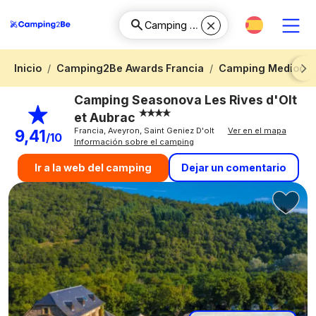
Inicio
Camping2Be Awards Francia
Camping Mediodía-
Next
Camping Seasonova Les Rives d'Olt
et Aubrac
Francia, Aveyron, Saint Geniez D'olt
Ver en el mapa
9,41
/10
Información sobre el camping
Dejar un comentario
Ir a la web del camping