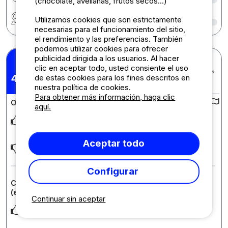
(chocolate, avellanas, frutos secos...)
Región
9
Utilizamos cookies que son estrictamente
necesarias para el funcionamiento del sitio,
el rendimiento y las preferencias. También
podemos utilizar cookies para ofrecer
publicidad dirigida a los usuarios. Al hacer
Sharon D.
clic en aceptar todo, usted consiente el uso
Publicado el 10/05/2026
Estancia : 07/05/2026 -
4,67
de estas cookies para los fines descritos en
/10
09/05/2026
nuestra política de cookies.
Para obtener más información, haga clic
Opiniones sobre el camping :
aquí.
It had everything that was needed and ideally situated to tour
saumur but the place was seriously in
... Leer más
Aceptar todo
Cut the grass. Allocate Pitches close to OPEN sanitation areas
Configurar
Comentario sobre el alojamiento : Pitch with vehicule
(excluding double axle caravan)
Continuar sin aceptar
Very long grass