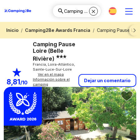
Inicio
Camping2Be Awards Francia
Camping Pause Loire
Next
Camping Pause
Loire (Belle
Rivière)
Francia, Loira-Atlántico,
Sainte-Luce-Sur-Loire
Ver en el mapa
Información sobre el
8,81
Dejar un comentario
/10
camping