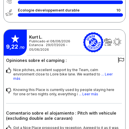
Écologie développement durable
10
Kurt L.
Publicado el 08/08/2026
Estancia : 29/07/2026 -
9,22
/10
05/08/2026
Opiniones sobre el camping :
Nice pitches, excellent support by the Team, calm
environment close to Loire bike lane. We wanted to
... Leer
más
Knowing this Place is currently used by people staying here
for one or two nights only, everything i
... Leer más
Comentario sobre el alojamiento : Pitch with vehicule
(excluding double axle caravan)
Got a Nice Place proposed by reception. Agreed to it as it was