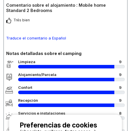
Comentario sobre el alojamiento : Mobile home
Standard 2 Bedrooms
Trés bien
Traduce el comentario a Español
Notas detalladas sobre el camping
Limpieza
9
Alojamiento/Parcela
9
Confort
9
Recepción
9
Servicios e instalaciones
8
Preferencias de cookies
Relación calidad/precio
9