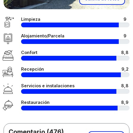
Limpieza
9
Alojamiento/Parcela
9
Confort
8,8
Recepción
9,2
Servicios e instalaciones
8,8
Restauración
8,9
Comentario (476)