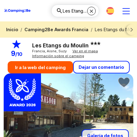
Inicio
Camping2Be Awards Francia
Les Etangs du Mouli
Next
Les Etangs du Moulin
Francia, Aisne, Suzy
Ver en el mapa
9
/10
Información sobre el camping
Dejar un comentario
Ir a la web del camping
Galería de fotos