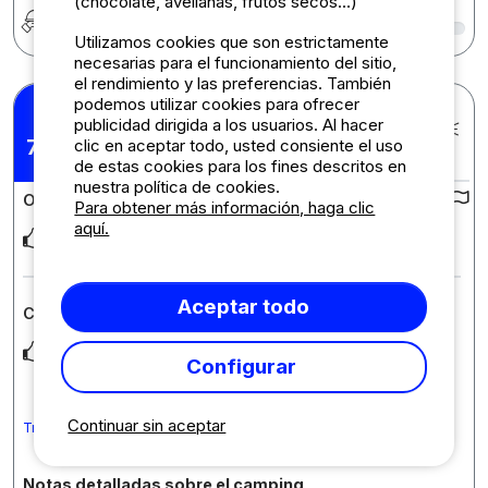
(chocolate, avellanas, frutos secos...)
Restauración
9
Utilizamos cookies que son estrictamente
necesarias para el funcionamiento del sitio,
el rendimiento y las preferencias. También
podemos utilizar cookies para ofrecer
Ardy V.
publicidad dirigida a los usuarios. Al hacer
Publicado el 23/07/2026
Estancia : 13/07/2026 -
7,71
clic en aceptar todo, usted consiente el uso
/10
20/07/2026
de estas cookies para los fines descritos en
nuestra política de cookies.
Opiniones sobre el camping :
Para obtener más información, haga clic
aquí.
prima vakantie park, de mensen en de gemoedelijke sfeer
Aceptar todo
Comentario sobre el alojamiento : Cabaña Pêcheur
sommige tafels en banken behoeven enig onderhoud...nogal
Configurar
wiebelig
Continuar sin aceptar
Traduce el comentario a Español
Notas detalladas sobre el camping